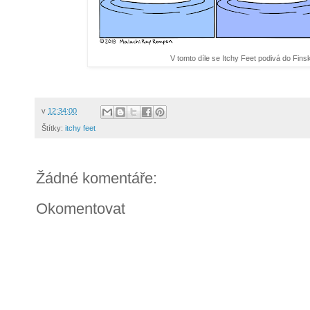
V tomto díle se Itchy Feet podivá do Fins
v
12:34:00
Štítky:
itchy feet
Žádné komentáře:
Okomentovat