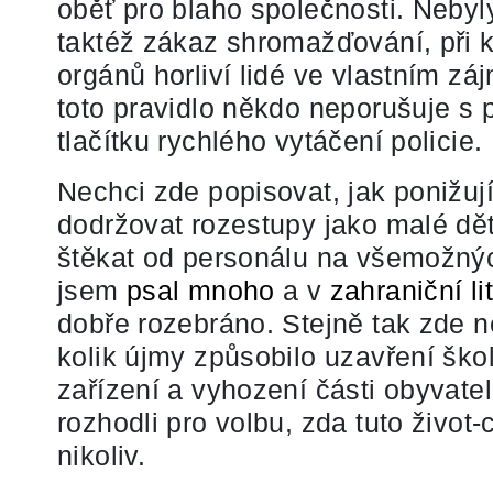
oběť pro blaho společnosti. Nebyl
taktéž zákaz shromažďování, při k
orgánů horliví lidé ve vlastním zá
toto pravidlo někdo neporušuje s
tlačítku rychlého vytáčení policie.
Nechci zde popisovat, jak ponižují
dodržovat rozestupy jako malé dě
štěkat od personálu na všemožný
jsem
psal mnoho
a v
zahraniční li
dobře rozebráno. Stejně tak zde n
kolik újmy způsobilo uzavření škol,
zařízení a vyhození části obyvatel
rozhodli pro volbu, zda tuto život-
nikoliv.