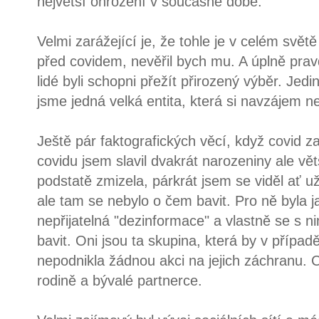
největší ohrožení v současné době.
Velmi zarážející je, že tohle je v celém svět
před covidem, nevěřil bych mu. A úplně prav
lidé byli schopni přežít přirozený výběr. Jed
jsme jedná velká entita, která si navzájem n
Ještě pár faktografických věcí, když covid z
covidu jsem slavil dvakrát narozeniny ale vě
podstatě zmizela, párkrát jsem se viděl ať
ale tam se nebylo o čem bavit. Pro ně byla ja
nepřijatelná "dezinformace" a vlastně se s n
bavit. Oni jsou ta skupina, která by v přípa
nepodnikla žádnou akci na jejich záchranu. C
rodině a bývalé partnerce.