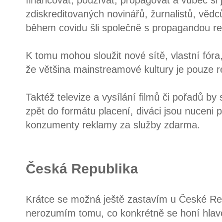
financovat, používat, propagovat a vůbec si j
zdiskreditovaných novinářů, žurnalistů, vědc
během covidu šli společně s propagandou r
K tomu mohou sloužit nové sítě, vlastní fór
že většina mainstreamové kultury je pouze r
Taktéž televize a vysílání filmů či pořadů by 
zpět do formátu placení, diváci jsou nuceni pl
konzumenty reklamy za služby zdarma.
Česká Republika
Krátce se možná ještě zastavím u České Repu
nerozumím tomu, co konkrétně se honí hlav