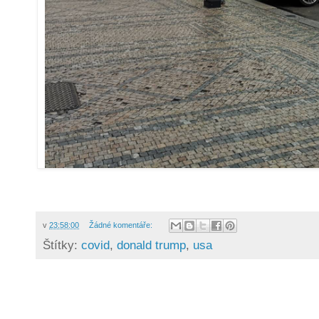
v
23:58:00
Žádné komentáře:
Štítky:
covid
,
donald trump
,
usa