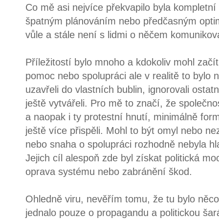
Co mě asi nejvíce překvapilo byla kompletní 
špatným plánováním nebo předčasným optim
vůle a stále není s lidmi o něčem komuniko
Příležitostí bylo mnoho a kdokoliv mohl začít
pomoc nebo spolupráci ale v realitě to bylo 
uzavřeli do vlastních bublin, ignorovali ost
ještě vytvářeli. Pro mě to značí, že společn
a naopak i ty protestní hnutí, minimálně for
ještě více přispěli. Mohl to být omyl nebo ne
nebo snaha o spolupráci rozhodně nebyla hl
Jejich cíl alespoň zde byl získat politická mo
oprava systému nebo zabránění škod.
Ohledně viru, nevěřím tomu, že tu bylo něc
jednalo pouze o propagandu a politickou šar