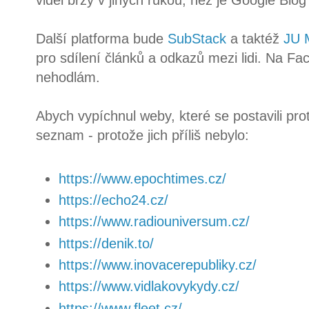
viděl brzy v jiných rukou, než je Google Blog
Další platforma bude
SubStack
a taktéž
JU 
pro sdílení článků a odkazů mezi lidi. Na Fa
nehodlám.
Abych vypíchnul weby, které se postavili pro
seznam - protože jich příliš nebylo:
https://www.epochtimes.cz/
https://echo24.cz/
https://www.radiouniversum.cz/
https://denik.to/
https://www.inovacerepubliky.cz/
https://www.vidlakovykydy.cz/
https://www.fleet.cz/