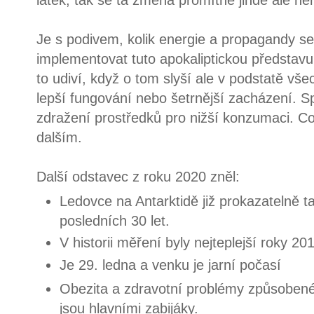
látek, tak se ta změna promítne jinde ale n
Je s podivem, kolik energie a propagandy se
implementovat tuto apokaliptickou představu
to udiví, když o tom slyší ale v podstatě vš
lepší fungování nebo šetrnější zacházení. S
zdražení prostředků pro nižší konzumaci. Což
dalším.
Další odstavec z roku 2020 zněl:
Ledovce na Antarktidě již prokazatelně taj
posledních 30 let.
V historii měření byly nejteplejší roky 2
Je 29. ledna a venku je jarní počasí
Obezita a zdravotní problémy způsoben
jsou hlavními zabijáky.