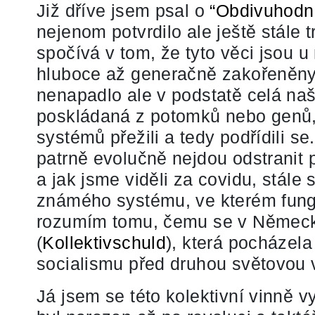
Již dříve jsem psal o
“Obdivuhodn
nejenom potvrdilo ale ještě stále 
spočívá v tom, že tyto věci jsou 
hluboce až generačně zakořeněny.
nenapadlo ale v podstatě celá na
poskládaná z potomků nebo genů, 
systémů přežili a tedy podřídili s
patrně evolučně nejdou odstrani
a jak jsme viděli za covidu, stále 
známého systému, ve kterém fungu
rozumím tomu, čemu se v Německu 
(
Kollektivschuld
), která pocházel
socialismu před druhou světovou 
Já jsem se této kolektivní vinně v