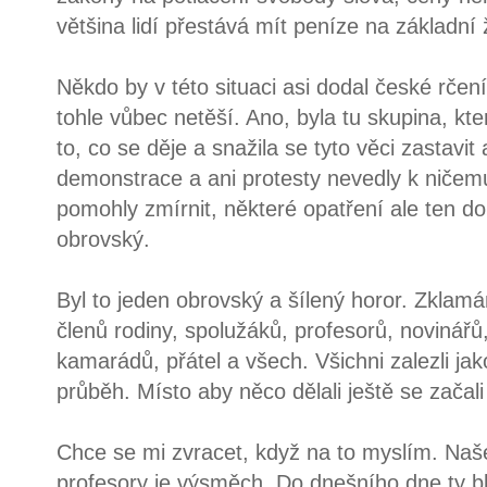
většina lidí přestává mít peníze na základní ž
Někdo by v této situaci asi dodal české rčení
tohle vůbec netěší. Ano, byla tu skupina, k
to, co se děje a snažila se tyto věci zastavit
demonstrace a ani protesty nevedly k ničem
pomohly zmírnit, některé opatření ale ten d
obrovský.
Byl to jeden obrovský a šílený horor. Zklamá
členů rodiny, spolužáků, profesorů, novinářů
kamarádů, přátel a všech. Všichni zalezli ja
průběh. Místo aby něco dělali ještě se začal
Chce se mi zvracet, když na to myslím. Naš
profesory je výsměch. Do dnešního dne ty bl