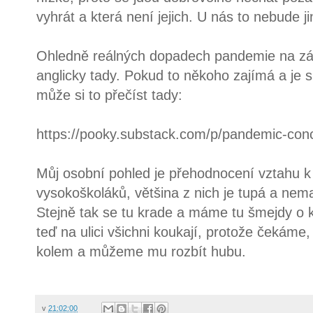
vyhrát a která není jejich. U nás to nebude ji
Ohledně reálných dopadech pandemie na záp
anglicky tady. Pokud to někoho zajímá a je s
může si to přečíst tady:
https://pooky.substack.com/p/pandemic-con
Můj osobní pohled je přehodnocení vztahu 
vysokoškoláků, většina z nich je tupá a nemaj
Stejně tak se tu krade a máme tu šmejdy o k
teď na ulici všichni koukají, protože čekáme
kolem a můžeme mu rozbít hubu.
v
21:02:00