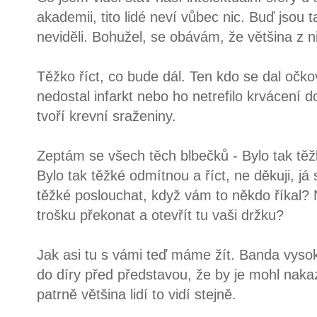
akademii, tito lidé neví vůbec nic. Buď jsou 
neviděli. Bohužel, se obávám, že většina z ni
Těžko říct, co bude dál. Ten kdo se dal očk
nedostal infarkt nebo ho netrefilo krvácení do
tvoří krevní sraženiny.
Zeptám se všech těch blbečků - Bylo tak těž
Bylo tak těžké odmítnou a říct, ne děkuji, já
těžké poslouchat, když vám to někdo říkal? N
trošku překonat a otevřít tu vaši držku?
Jak asi tu s vámi teď máme žít. Banda vyso
do díry před představou, že by je mohl nakazi
patrně většina lidí to vidí stejně.