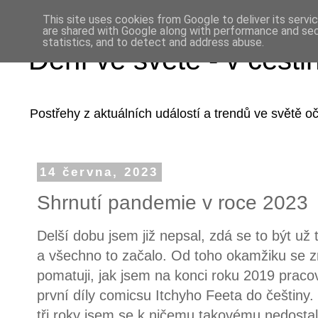
This site uses cookies from Google to deliver its servi
are shared with Google along with performance and secu
statistics, and to detect and address abuse.
Dění ve světě - v češti
Postřehy z aktuálních událostí a trendů ve světě 
14 června, 2023
Shrnutí pandemie v roce 2023
Delší dobu jsem již nepsal, zdá se to být už
a všechno to začalo. Od toho okamžiku se z
pomatuji, jak jsem na konci roku 2019 praco
první díly comicsu Itchyho Feeta do češtiny.
tři roky jsem se k ničemu takovému nedostal