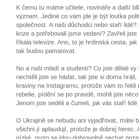
K čemu tu máme učitele, novináře a další b
význam. Jediné co vám jde je být loutka poli
společnost. A naši důchodci nebo staří lidé? K
krize a potřebovali jsme vedení? Zavřeli jst
říkala televize. Ano, to je hrdinská cesta, jak
tak budou pamatovat.
No a naši mladí a studenti? Co jste dělali vy
nechtěli jste se hádat, tak jste si doma hráli,
kraviny na Instagramu, protože vám to řekli 
rebelie, pídění se po pravdě, mohli jste něco d
Jenom jste seděli a čumeli, jak vás staří lid
O Ukrajině se nebudu ani vyjadřovat, máte b
všichni jí aplaudují, protože je dobrej herec.
nízké, proto se jdou dobrovolně nechat poza