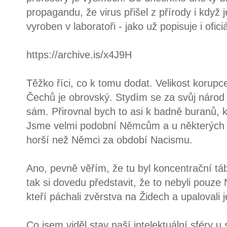
propagandu, že virus přišel z přírody i když 
vyroben v laboratoři - jako už popisuje i ofici
https://archive.is/x4J9H
Těžko říci, co k tomu dodat. Velikost korupce
Čechů je obrovský. Stydím se za svůj národ 
sám. Přirovnal bych to asi k badně buranů, k
Jsme velmi podobní Němcům a u některých sk
horší než Němci za období Nacismu.
Ano, pevně věřím, že tu byl koncentrační tá
tak si dovedu představit, že to nebyli pouze
kteří páchali zvěrstva na Židech a upalovali j
Co jsem viděl stav naší intelektuální sféry 