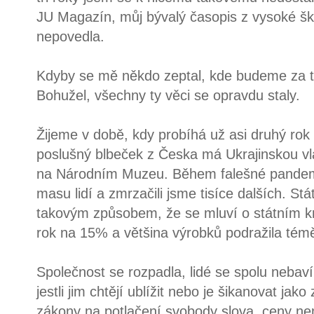
JU Magazín, můj bývalý časopis z vysoké škol
nepovedla.
Kdyby se mě někdo zeptal, kde budeme za tř
Bohužel, všechny ty věci se opravdu staly.
Žijeme v době, kdy probíhá už asi druhý rok 
poslušný blbeček z Česka má Ukrajinskou vl
na Národním Muzeu. Během falešné pandemie
masu lidí a zmrzačili jsme tisíce dalších. St
takovým způsobem, že se mluví o státním kr
rok na 15% a většina výrobků podražila témě
Společnost se rozpadla, lidé se spolu nebaví,
jestli jim chtějí ublížit nebo je šikanovat jak
zákony na potlačení svobody slova, ceny ne