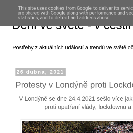
This site uses cookies from Google to deliver its servi
are shared with Google along with performance and secu
statistics, and to detect and address abuse.
Dění ve světě - v češti
Postřehy z aktuálních událostí a trendů ve světě 
26 dubna, 2021
Protesty v Londýně proti Lock
V Londýně se dne 24.4.2021 sešlo více jak 
proti opatření vlády, lockdownu