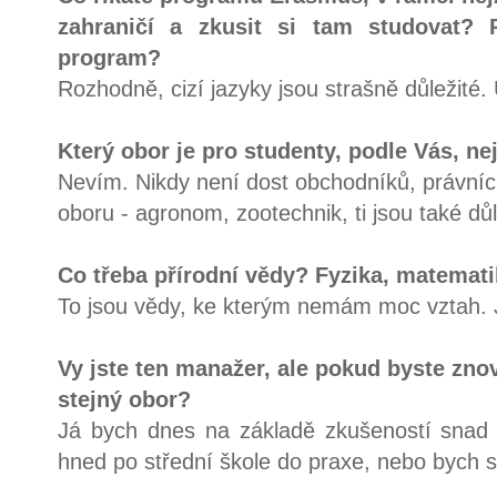
zahraničí a zkusit si tam studovat? 
program?
Rozhodně, cizí jazyky jsou strašně důležité. U
Který obor je pro studenty, podle Vás, ne
Nevím. Nikdy není dost obchodníků, právníci 
oboru - agronom, zootechnik, ti jsou také důle
Co třeba přírodní vědy? Fyzika, matematik
To jsou vědy, ke kterým nemám moc vztah. 
Vy jste ten manažer, ale pokud byste znov
stejný obor?
Já bych dnes na základě zkušeností snad 
hned po střední škole do praxe, nebo bych s