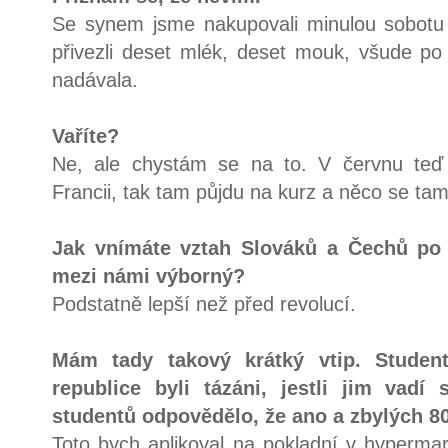
Se synem jsme nakupovali minulou sobotu
přivezli deset mlék, deset mouk, všude po
nadávala.
Vaříte?
Ne, ale chystám se na to. V červnu teď 
Francii, tak tam půjdu na kurz a něco se ta
Jak vnímáte vztah Slováků a Čechů po r
mezi námi výborný?
Podstatně lepší než před revolucí.
Mám tady takový krátký vtip. Studen
republice byli tázáni, jestli jim vadí
studentů odpovědělo, že ano a zbylých 8
Toto bych aplikoval na pokladní v hypermar