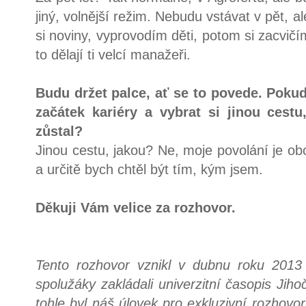
jiný, volnější režim. Nebudu vstávat v pět, a
si noviny, vyprovodím děti, potom si zacvič
to dělají ti velcí manažeři.
Budu držet palce, ať se to povede. Pokud
začátek kariéry a vybrat si jinou cestu
zůstal?
Jinou cestu, jakou? Ne, moje povolání je ob
a určitě bych chtěl být tím, kým jsem.
Děkuji Vám velice za rozhovor.
Tento rozhovor vznikl v dubnu roku 2013
spolužáky zakládali univerzitní časopis Jih
tohle byl náš úlovek pro exkluzivní rozhovo