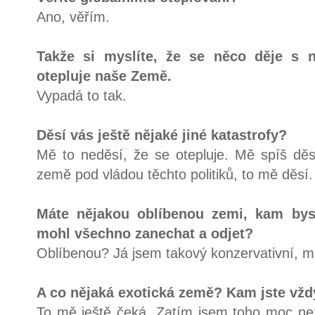
Ano, věřím.
Takže si myslíte, že se něco děje s 
otepluje naše Země.
Vypadá to tak.
Děsí vás ještě nějaké jiné katastrofy?
Mě to neděsí, že se otepluje. Mě spíš děsí
země pod vládou těchto politiků, to mě děsí.
Máte nějakou oblíbenou zemi, kam byst
mohl všechno zanechat a odjet?
Oblíbenou? Já jsem takový konzervativní, m
A co nějaká exotická země? Kam jste vžd
To mě ještě čeká. Zatím jsem toho moc nez