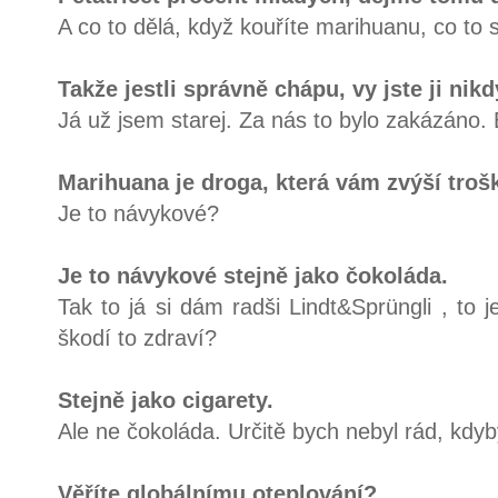
A co to dělá, když kouříte marihuanu, co to 
Takže jestli správně chápu, vy jste ji nikd
Já už jsem starej. Za nás to bylo zakázáno. B
Marihuana je droga, která vám zvýší trošk
Je to návykové?
Je to návykové stejně jako čokoláda.
Tak to já si dám radši Lindt&Sprüngli , to 
škodí to zdraví?
Stejně jako cigarety.
Ale ne čokoláda. Určitě bych nebyl rád, kdyb
Věříte globálnímu oteplování?