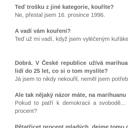
Teď trošku z jiné kategorie, kouříte?
Ne, přestal jsem 16. prosince 1996.
A vadí vám kouření?
Teď už mi vadí, když jsem vyléčeným kuřák
Dobrá. V České republice užívá marihu
lidí do 25 let, co si o tom myslíte?
Já jsem to nikdy nekouřil, neměl jsem potřeb
Ale tak nějaký názor máte, na marihuanu c
Pokud to patří k demokracii a svobodě... A
procent?
Pětatřicet procent mladých, dejme tomu d