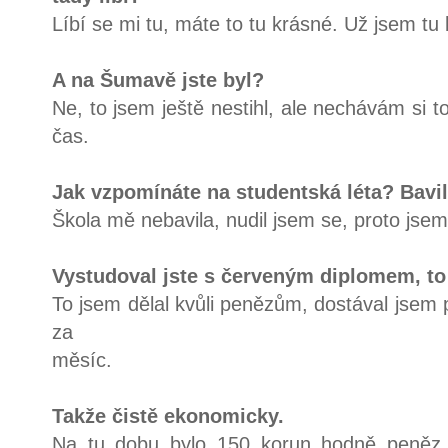
Líbí se mi tu, máte to tu krásné. Už jsem tu 
A na Šumavě jste byl?
Ne, to jsem ještě nestihl, ale nechávám si 
čas.
Jak vzpomínáte na studentská léta? Bavi
Škola mě nebavila, nudil jsem se, proto jse
Vystudoval jste s červeným diplomem, to 
To jsem dělal kvůli penězům, dostával jsem
za
měsíc.
Takže čistě ekonomicky.
Na tu dobu bylo 150 korun hodně peněz.