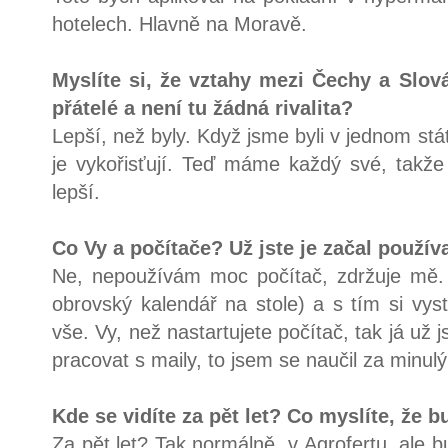
hotelech. Hlavně na Moravě.
Myslíte si, že vztahy mezi Čechy a Slov
přátelé a není tu žádná rivalita?
Lepší, než byly. Když jsme byli v jednom stát
je vykořisťují. Teď máme každý své, takže 
lepší.
Co Vy a počítače? Už jste je začal použív
Ne, nepoužívám moc počítač, zdržuje mě.
obrovský kalendář na stole) a s tím si v
vše. Vy, než nastartujete počítač, tak já u
pracovat s maily, to jsem se naučil za minulý
Kde se vidíte za pět let? Co myslíte, že b
Za pět let? Tak normálně, v Agrofertu, ale bu