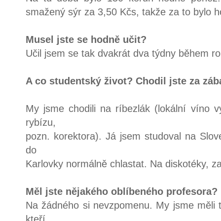
smažený sýr za 3,50 Kčs, takže za to bylo 
Musel jste se hodně učit?
Učil jsem se tak dvakrát dva týdny během ro
A co studentský život? Chodil jste za zá
My jsme chodili na ríbezlák (lokální víno
rybízu,
pozn. korektora). Já jsem studoval na Slove
do
Karlovky normálně chlastat. Na diskotéky, z
Měl jste nějakého oblíbeného profesora?
Na žádného si nevzpomenu. My jsme měli tu
kteří