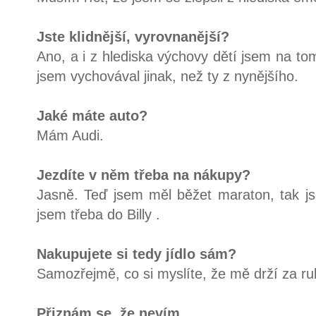
Jste klidnější, vyrovnanější?
Ano, a i z hlediska výchovy dětí jsem na to
jsem vychovával jinak, než ty z nynějšího.
Jaké máte auto?
Mám Audi.
Jezdíte v něm třeba na nákupy?
Jasně. Teď jsem měl běžet maraton, tak j
jsem třeba do Billy .
Nakupujete si tedy jídlo sám?
Samozřejmě, co si myslíte, že mě drží za r
Přiznám se, že nevím.