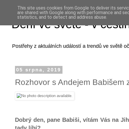
This site uses cookies from Google to deliver its servi
are shared with Google along with performance and secu
statistics, and to detect and address abuse.
Dění ve světě - v češti
Postřehy z aktuálních událostí a trendů ve světě 
05 srpna, 2019
Rozhovor s Andejem Babišem z
Dobrý den, pane Babiši, vítám Vás na Ji
tady líbí?