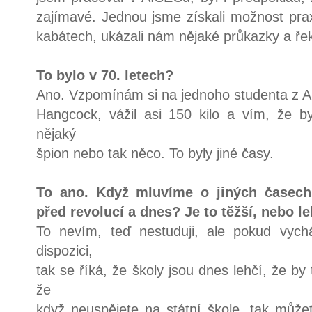
zajímavé. Jednou jsme získali možnost prax
kabátech, ukázali nám nějaké průkazky a řekl
To bylo v 70. letech?
Ano. Vzpomínám si na jednoho studenta z A
Hangcock, vážil asi 150 kilo a vím, že by
nějaký
špion nebo tak něco. To byly jiné časy.
To ano. Když mluvíme o jiných časech
před revolucí a dnes? Je to těžší, nebo l
To nevím, teď nestuduji, ale pokud vych
dispozici,
tak se říká, že školy jsou dnes lehčí, že by
že
když neuspějete na státní škole, tak může