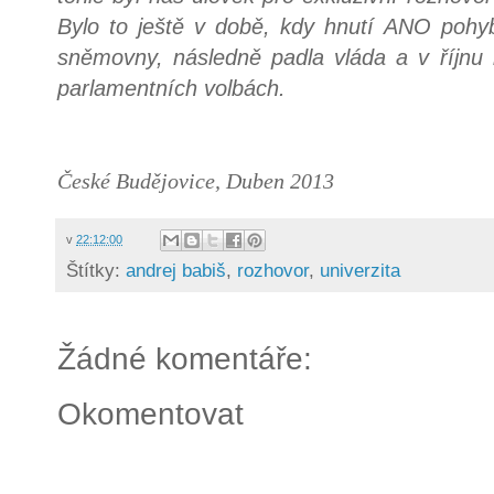
Bylo to ještě v době, kdy hnutí ANO pohy
sněmovny, následně padla vláda a v říjnu
parlamentních volbách.
České Budějovice, Duben 2013
v
22:12:00
Štítky:
andrej babiš
,
rozhovor
,
univerzita
Žádné komentáře:
Okomentovat