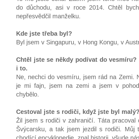
do důchodu, asi v roce 2014. Chtěl bych
nepřesvědčil manželku.
Kde jste třeba byl?
Byl jsem v Singapuru, v Hong Kongu, v Austr
Chtěl jste se někdy podívat do vesmíru? 
i to.
Ne, nechci do vesmíru, jsem rád na Zemi. N
je mi fajn, jsem na zemi a jsem v pohod
chybělo.
Cestoval jste s rodiči, když jste byl malý
Žil jsem s rodiči v zahraničí. Táta pracoval 
Švýcarsku, a tak jsem jezdil s rodiči. Můj
chodící encyklopedie, znal historii, všude nás