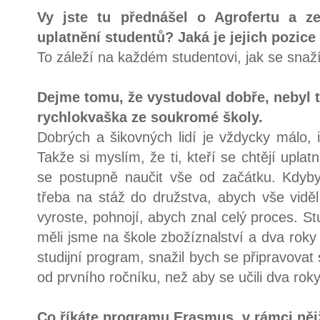
Vy jste tu přednášel o Agrofertu a ze
uplatnění studentů? Jaká je jejich pozic
To záleží na každém studentovi, jak se snaží
Dejme tomu, že vystudoval dobře, nebyl to
rychlokvaška ze soukromé školy.
Dobrých a šikovných lidí je vždycky málo, 
Takže si myslím, že ti, kteří se chtějí uplat
se postupně naučit vše od začátku. Kdyby
třeba na stáž do družstva, abych vše viděl
vyroste, pohnojí, abych znal celý proces. S
měli jsme na škole zbožíznalství a dva roky
studijní program, snažil bych se připravova
od prvního ročníku, než aby se učili dva roky 
Co říkáte programu Erasmus, v rámci něj