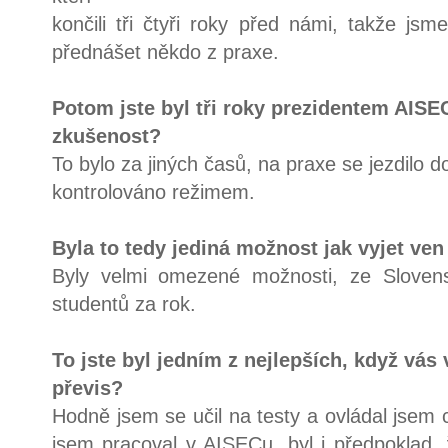
končili tři čtyři roky před námi, takže jsm
přednášet někdo z praxe.
Potom jste byl tři roky prezidentem AISE
zkušenost?
To bylo za jiných časů, na praxe se jezdilo do
kontrolováno režimem.
Byla to tedy jediná možnost jak vyjet ven
Byly velmi omezené možnosti, ze Sloven
studentů za rok.
To jste byl jedním z nejlepších, když vás
převis?
Hodně jsem se učil na testy a ovládal jsem ci
jsem pracoval v AISECu, byl i předpoklad,